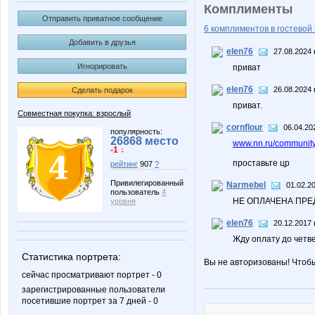
Комплименты
Отправить приватное сообщение
6 комплиментов в гостевой 
Добавить в друзья
elen76
27.08.2024 
Игнорировать
приват
elen76
26.08.2024 
Сделать подарок
приват.
Совместная покупка: взрослый
cornflour
06.04.20
популярность:
26868 место
www.nn.ru/community
-1 ↓
проставьте цр
рейтинг
907
?
Привилегированный
Narmebel
01.02.2
пользователь
4
НЕ ОПЛАЧЕНА ПР
уровня
elen76
20.12.2017 
Жду оплату до четв
Статистика портрета:
Вы не авторизованы! Чтоб
сейчас просматривают портрет - 0
зарегистрированные пользователи
посетившие портрет за 7 дней - 0